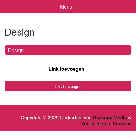
Menu +
Design
Design
Link toevoegen
Link toevoegen
Copyright © 2025 Onderdeel van
BaakmanMedia
&
Vrolijk Internet Services